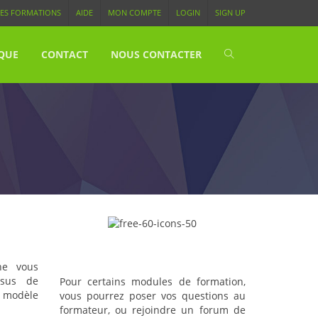
ES FORMATIONS
AIDE
MON COMPTE
LOGIN
SIGN UP
QUE
CONTACT
NOUS CONTACTER
Une interaction entre étudiants
et formateurs
ne vous
ssus de
Pour certains modules de formation,
u modèle
vous pourrez poser vos questions au
formateur, ou rejoindre un forum de