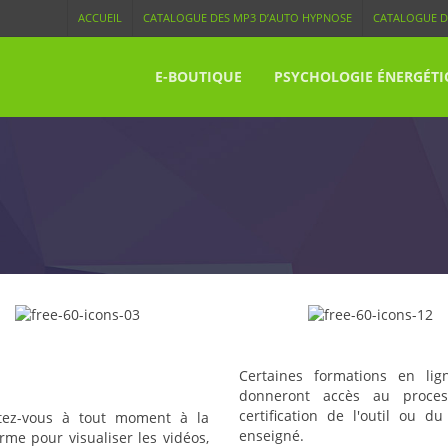
ACCUEIL
CATALOGUE DES MP3 D’AUTO HYPNOSE
CATALOGUE D
E-BOUTIQUE
PSYCHOLOGIE ÉNERGÉTI
vidéos, des exercices, des
Certifications
ésentations, des quizz
Certaines formations en lig
ponibles à tout moment.
donneront accès au proce
certification de l'outil ou d
tez-vous à tout moment à la
enseigné.
orme pour visualiser les vidéos,