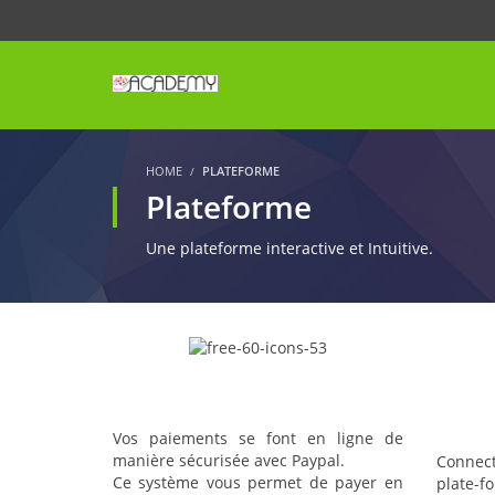
HOME
PLATEFORME
Plateforme
Une plateforme interactive et Intuitive.
Paiement en ligne sécurisé
Des 
ou par virement bancaire
pr
dis
Vos paiements se font en ligne de
manière sécurisée avec
Paypal
.
Connec
Ce système vous permet de payer en
plate-f