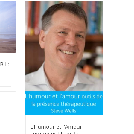
B1 :
L’Humour et l’Amour
Les F
comme outils de la