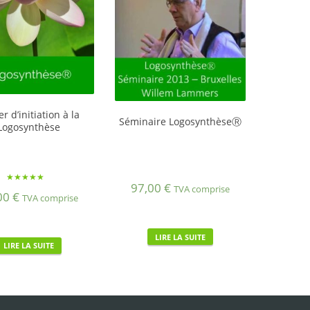
er d’initiation à la
Séminaire LogosynthèseⓇ
Logosynthèse
97,00
€
Note
TVA comprise
00
€
5.00
TVA comprise
sur 5
LIRE LA SUITE
LIRE LA SUITE