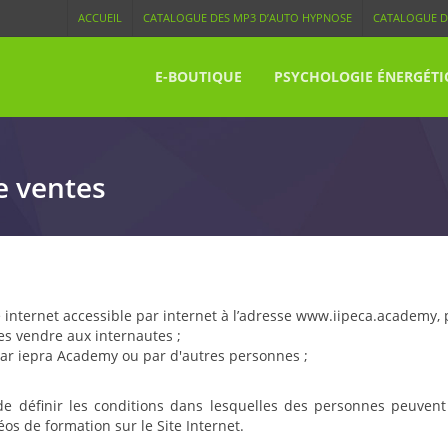
ACCUEIL
CATALOGUE DES MP3 D’AUTO HYPNOSE
CATALOGUE D
E-BOUTIQUE
PSYCHOLOGIE ÉNERGÉTI
e ventes
te internet accessible par internet à l’adresse www.iipeca.academy
les vendre aux internautes ;
 par iepra Academy ou par d'autres personnes ;
e définir les conditions dans lesquelles des personnes peuvent s'
éos de formation sur le Site Internet.