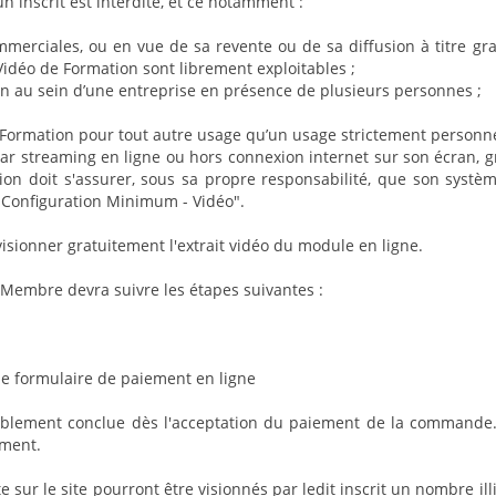
n inscrit est interdite, et ce notamment :
ommerciales, ou en vue de sa revente ou de sa diffusion à titre g
 Vidéo de Formation sont librement exploitables ;
tion au sein d’une entreprise en présence de plusieurs personnes ;
e Formation pour tout autre usage qu’un usage strictement personne
par streaming en ligne ou hors connexion internet sur son écran, 
n doit s'assurer, sous sa propre responsabilité, que son systèm
 "Configuration Minimum - Vidéo".
visionner gratuitement l'extrait vidéo du module en ligne.
e Membre devra suivre les étapes suivantes :
le formulaire de paiement en ligne
cablement conclue dès l'acceptation du paiement de la commande
ement.
sur le site pourront être visionnés par ledit inscrit un nombre illi